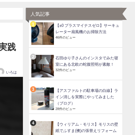
人気記事
【±0 プラスマイナスゼロ】サーキュ
レーター扇風機のお掃除方法
46件のビュー
実践
石田ゆり子さんのインスタでみた寝
室にある北欧の蛇腹照明が素敵！
32件のビュー
いろは
【アスファルトの駐車場の白線】ラ
イン消しを実際にやってみました
（ブログ）
28件のビュー
【ウィリアム・モリス】モリスの壁
紙でふすま(襖)の張替えリフォーム