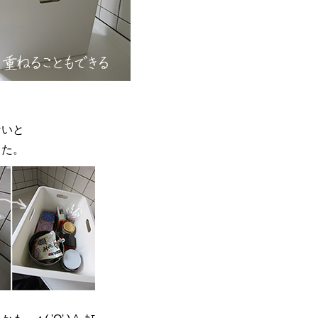
ないと
した。