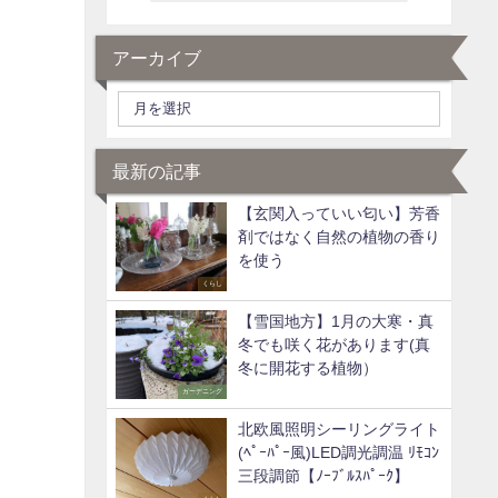
アーカイブ
最新の記事
【玄関入っていい匂い】芳香
剤ではなく自然の植物の香り
を使う
くらし
【雪国地方】1月の大寒・真
冬でも咲く花があります(真
冬に開花する植物）
ガーデニング
北欧風照明シーリングライト
(ﾍﾟｰﾊﾟｰ風)LED調光調温 ﾘﾓｺﾝ
三段調節【ﾉｰﾌﾞﾙｽﾊﾟｰｸ】