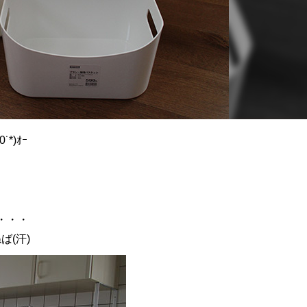
せるようになりたい！٩( *˙0˙*)ｵｰ
・・・
(汗)