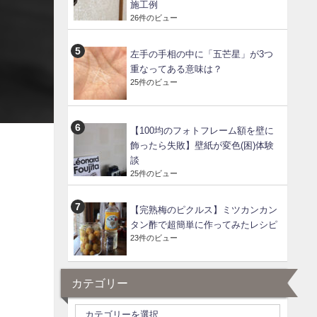
施工例
26件のビュー
左手の手相の中に「五芒星」が3つ
重なってある意味は？
25件のビュー
【100均のフォトフレーム額を壁に
飾ったら失敗】壁紙が変色(困)体験
談
25件のビュー
【完熟梅のピクルス】ミツカンカン
タン酢で超簡単に作ってみたレシピ
23件のビュー
カテゴリー