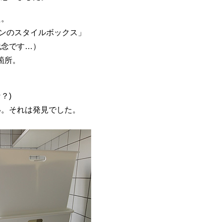
た。
オンのスタイルボックス」
残念です…）
４箇所。
？)
い。それは発見でした。