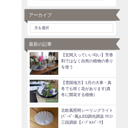
アーカイブ
最新の記事
【玄関入っていい匂い】芳香
剤ではなく自然の植物の香り
を使う
くらし
【雪国地方】1月の大寒・真
冬でも咲く花があります(真
冬に開花する植物）
ガーデニング
北欧風照明シーリングライト
(ﾍﾟｰﾊﾟｰ風)LED調光調温 ﾘﾓｺﾝ
三段調節【ﾉｰﾌﾞﾙｽﾊﾟｰｸ】