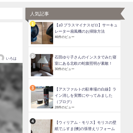
人気記事
【±0 プラスマイナスゼロ】サーキュ
レーター扇風機のお掃除方法
46件のビュー
石田ゆり子さんのインスタでみた寝
いろは
室にある北欧の蛇腹照明が素敵！
30件のビュー
【アスファルトの駐車場の白線】ラ
イン消しを実際にやってみました
（ブログ）
28件のビュー
【ウィリアム・モリス】モリスの壁
紙でふすま(襖)の張替えリフォーム