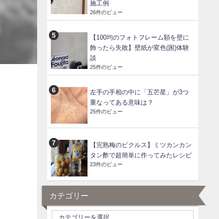
施工例
26件のビュー
【100均のフォトフレーム額を壁に
飾ったら失敗】壁紙が変色(困)体験
談
25件のビュー
左手の手相の中に「五芒星」が3つ
重なってある意味は？
25件のビュー
【完熟梅のピクルス】ミツカンカン
タン酢で超簡単に作ってみたレシピ
23件のビュー
カテゴリー