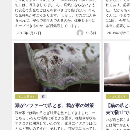
ちには、長生きしてほしいし、病気にならないよう
れてあり、必要
に安心で安全なごはんを食べさせてあげたい。そん
た。 だからち
な気持ちがすごくあります。 しかし、どのごはんを
くんは、今まで
食べれば、安心で長生きできるのか、体重を上手に
に1回。 今年
キープできるのか、試行錯誤しています。 ...
本当に必要なんだ
いろは
2019年1月17日
2018年8月5日
ネコと暮らす
猫
ネコと暮らす
猫がソファーで爪とぎ、我が家の対策
【猫の爪と
夫で防止で
我が家では猫の爪とぎ対策を色々してきました。⇒
こちら いろんな場所に爪とぎを置き、種類や形状も
いざ猫と暮らす
アチコチに用意していたので、 家具にイタズラはほ
とは幾つかあり
とんど無いのですが、それでも、 猫が気に入ってし