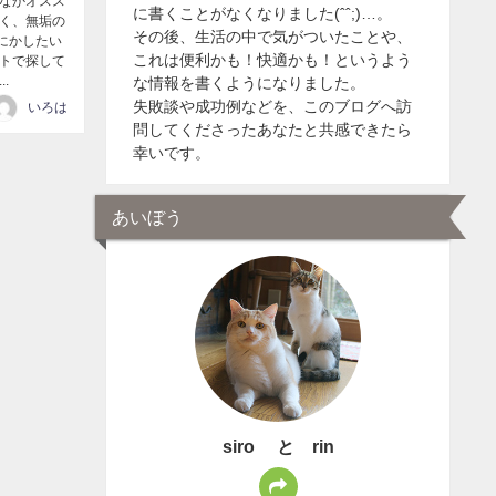
かなかオスス
に書くことがなくなりました(ˆˆ;)…。
なく、無垢の
その後、生活の中で気がついたことや、
にかしたい
これは便利かも！快適かも！というよう
ットで探して
.
な情報を書くようになりました。
失敗談や成功例などを、このブログへ訪
いろは
問してくださったあなたと共感できたら
幸いです。
あいぼう
siro と rin