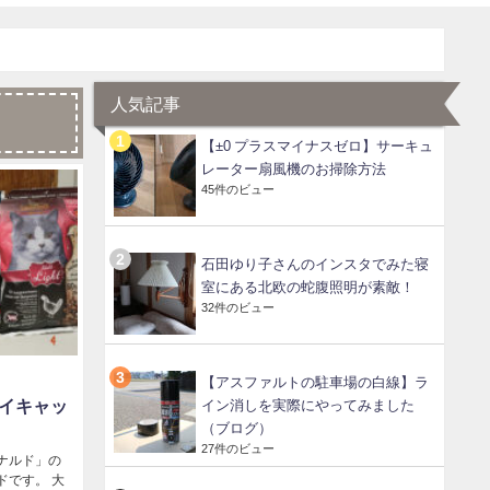
人気記事
【±0 プラスマイナスゼロ】サーキュ
レーター扇風機のお掃除方法
45件のビュー
石田ゆり子さんのインスタでみた寝
室にある北欧の蛇腹照明が素敵！
32件のビュー
【アスファルトの駐車場の白線】ラ
ライキャッ
イン消しを実際にやってみました
（ブログ）
27件のビュー
ナルド」の
ドです。 大