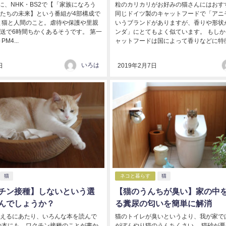
日に、NHK・BS2で【「家族になろう
粒のカリカリがお好みの猫さんにはおす
たちの未来】という番組が4部構成で
同じドイツ製のキャットフードで「アニ
と猫と人間のこと。虐待や保護や里親
いうブランドがありますが、香りや形状
送で6時間ちかくあるそうです。 第一
ンダ」にとてもよく似ています。 もし
M4...
ャットフードは国によって香りなどに特徴.
いろは
日
2019年2月7日
猫
ネコと暮らす
猫
チン接種】しないという選
【猫のうんちが臭い】家の中
んでしょうか？
る糞尿の匂いを簡単に解消
えるにあたり、いろんな本を読んで
猫のトイレが臭いというより、我が家で
の本にも、ワクチン接種のことが書か
がぼんやり猫のうんちくさい。 猫砂が