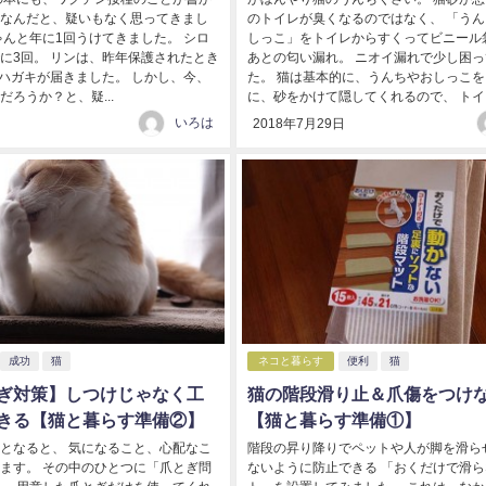
なんだと、疑いもなく思ってきまし
のトイレが臭くなるのではなく、 「う
ゃんと年に1回うけてきました。 シロ
しっこ」をトイレからすくってビニール
に3回。 リンは、昨年保護されたとき
あとの匂い漏れ。 ニオイ漏れで少し困
もハガキが届きました。 しかし、今、
た。 猫は基本的に、うんちやおしっこ
ろうか？と、疑...
に、砂をかけて隠してくれるので、 トイレ.
いろは
2018年7月29日
成功
猫
ネコと暮らす
便利
猫
ぎ対策】しつけじゃなく工
猫の階段滑り止＆爪傷をつけ
きる【猫と暮らす準備②】
【猫と暮らす準備①】
となると、 気になること、心配なこ
階段の昇り降りでペットや人が脚を滑ら
ます。 その中のひとつに「爪とぎ問
ないように防止できる 「おくだけで滑