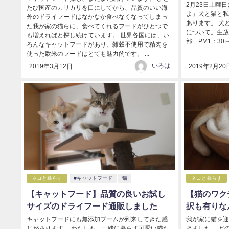
2月23日土曜
たび国産のカリカリを口にしてから、品質のいい海
よ」犬と猫と私
外のドライフードはなかなか食べなくなってしまっ
あります。 犬
た我が家の猫らに、食べてくれるフードがひとつで
について。生放
も増えればと探し続けています。 世界各国には、い
部 PM1：30～P
ろんなキャットフードがあり、雑穀不使用で精肉を
使った欧米のフードはとても魅力的です。 ...
いろは
2019年3月12日
2019年2月20
ネコと暮らす
#キャットフード
猫
ネコと暮らす
【キャットフード】品質の良いお試し
【猫のワク
サイズのドライフード通販しました
択も有りな
キャットフードにも無添加ブームが到来してきた感
我が家に猫を迎
じがあります。 わたしも、一緒に暮らす可愛い猫た
きました。 ど