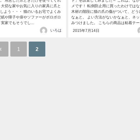
。 用意した爪とぎだけを使ってくれ
ト」を設置してみました～ これは、な
 大切な家やお気に入りの家具に爪と
メです！ 転倒防止用に買ったわけでは
しよう・・・ 猫のいるお宅でよくみ
木材の階段に猫の爪の傷がついて、どう
壁紙や障子や扉やソファーがボロボロ
なぁと。 よい方法がないかなぁと、ネ
実家でもそうでし...
みつけました。 こちらの商品は粘着テー..
いろは
2015年7月14日
1
2