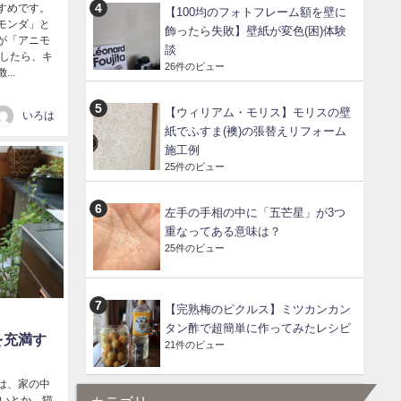
すめです。
【100均のフォトフレーム額を壁に
モンダ」と
飾ったら失敗】壁紙が変色(困)体験
が「アニモ
談
かしたら、キ
26件のビュー
..
【ウィリアム・モリス】モリスの壁
いろは
紙でふすま(襖)の張替えリフォーム
施工例
25件のビュー
左手の手相の中に「五芒星」が3つ
重なってある意味は？
25件のビュー
【完熟梅のピクルス】ミツカンカン
タン酢で超簡単に作ってみたレシピ
を充満す
21件のビュー
は、家の中
悪いとか、猫