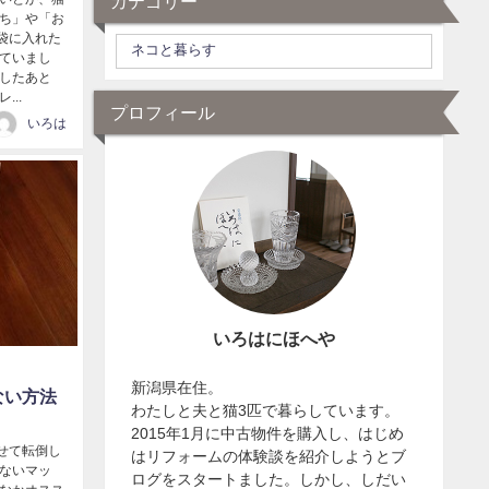
カテゴリー
んち」や「お
袋に入れた
っていまし
をしたあと
..
プロフィール
いろは
いろはにほへや
新潟県在住。
ない方法
わたしと夫と猫3匹で暮らしています。
2015年1月に中古物件を購入し、はじめ
せて転倒し
はリフォームの体験談を紹介しようとブ
らないマッ
ログをスタートました。しかし、しだい