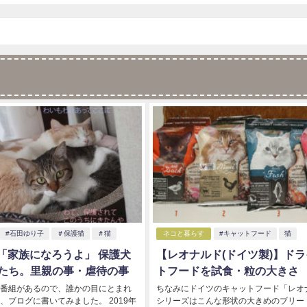
#石田ゆり子
＃保護猫
＃猫
ネコと暮らす
#キャットフード
猫
Ⅱ「家族になろうよ」 保護犬
【レオナルド(ドイツ製)】ド
たち。里親の事・虐待の事
トフードを試食・粒の大きさ
番組があるので、誰かの目にとまれ
ちなみにドイツのキャットフード「レオ
、ブログに書いてみました。 2019年
シリーズはこんな形状の大きめのブリー