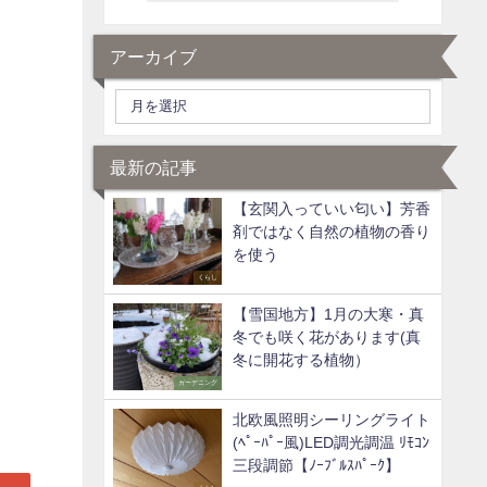
アーカイブ
最新の記事
【玄関入っていい匂い】芳香
剤ではなく自然の植物の香り
を使う
くらし
【雪国地方】1月の大寒・真
冬でも咲く花があります(真
冬に開花する植物）
ガーデニング
北欧風照明シーリングライト
(ﾍﾟｰﾊﾟｰ風)LED調光調温 ﾘﾓｺﾝ
三段調節【ﾉｰﾌﾞﾙｽﾊﾟｰｸ】