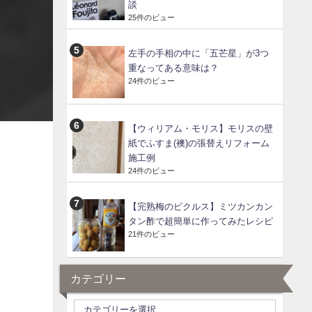
談
25件のビュー
左手の手相の中に「五芒星」が3つ
重なってある意味は？
24件のビュー
【ウィリアム・モリス】モリスの壁
紙でふすま(襖)の張替えリフォーム
施工例
24件のビュー
【完熟梅のピクルス】ミツカンカン
タン酢で超簡単に作ってみたレシピ
21件のビュー
カテゴリー