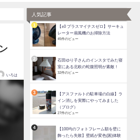
人気記事
【±0 プラスマイナスゼロ】サーキュ
レーター扇風機のお掃除方法
45件のビュー
ン
石田ゆり子さんのインスタでみた寝
室にある北欧の蛇腹照明が素敵！
32件のビュー
いろは
【アスファルトの駐車場の白線】ラ
イン消しを実際にやってみました
（ブログ）
27件のビュー
【100均のフォトフレーム額を壁に
飾ったら失敗】壁紙が変色(困)体験