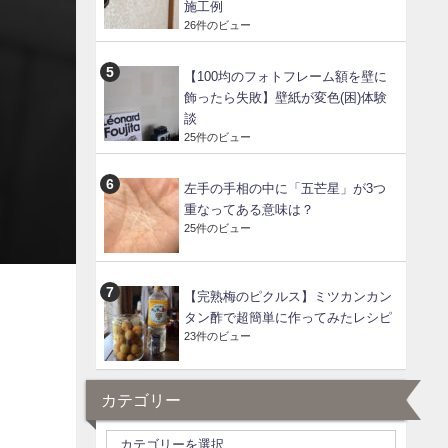
施工例
26件のビュー
【100均のフォトフレーム額を壁に
飾ったら失敗】壁紙が変色(困)体験
談
25件のビュー
左手の手相の中に「五芒星」が3つ
重なってある意味は？
25件のビュー
【完熟梅のピクルス】ミツカンカン
タン酢で超簡単に作ってみたレシピ
23件のビュー
カテゴリー