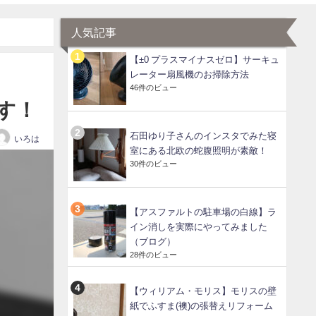
人気記事
【±0 プラスマイナスゼロ】サーキュ
レーター扇風機のお掃除方法
46件のビュー
す！
石田ゆり子さんのインスタでみた寝
いろは
室にある北欧の蛇腹照明が素敵！
30件のビュー
【アスファルトの駐車場の白線】ラ
イン消しを実際にやってみました
（ブログ）
28件のビュー
【ウィリアム・モリス】モリスの壁
紙でふすま(襖)の張替えリフォーム