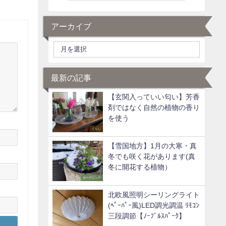
アーカイブ
最新の記事
【玄関入っていい匂い】芳香
剤ではなく自然の植物の香り
を使う
くらし
【雪国地方】1月の大寒・真
冬でも咲く花があります(真
冬に開花する植物）
ガーデニング
北欧風照明シーリングライト
(ﾍﾟｰﾊﾟｰ風)LED調光調温 ﾘﾓｺﾝ
三段調節【ﾉｰﾌﾞﾙｽﾊﾟｰｸ】