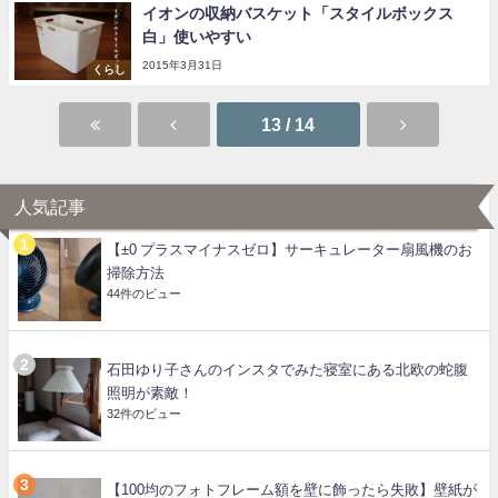
イオンの収納バスケット「スタイルボックス
白」使いやすい
2015年3月31日
くらし
13 / 14
人気記事
【±0 プラスマイナスゼロ】サーキュレーター扇風機のお
掃除方法
44件のビュー
石田ゆり子さんのインスタでみた寝室にある北欧の蛇腹
照明が素敵！
32件のビュー
【100均のフォトフレーム額を壁に飾ったら失敗】壁紙が