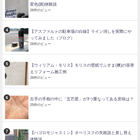
変色(困)体験談
26件のビュー
【アスファルトの駐車場の白線】ライン消しを実際にや
ってみました（ブログ）
26件のビュー
【ウィリアム・モリス】モリスの壁紙でふすま(襖)の張替
えリフォーム施工例
26件のビュー
左手の手相の中に「五芒星」が3つ重なってある意味は？
25件のビュー
【ハゴロモジャスミン】オベリスクの失敗談と差し替え
体験談