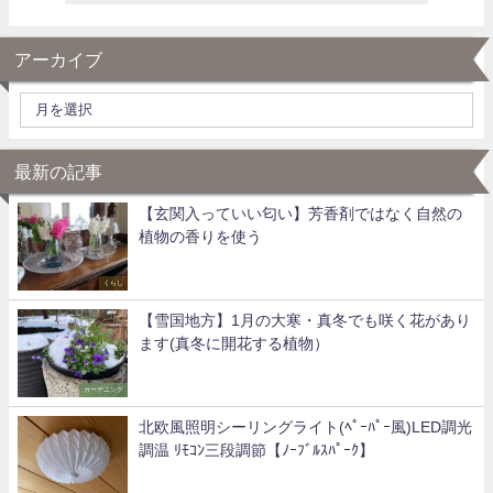
アーカイブ
最新の記事
【玄関入っていい匂い】芳香剤ではなく自然の
植物の香りを使う
くらし
【雪国地方】1月の大寒・真冬でも咲く花があり
ます(真冬に開花する植物）
ガーデニング
北欧風照明シーリングライト(ﾍﾟｰﾊﾟｰ風)LED調光
調温 ﾘﾓｺﾝ三段調節【ﾉｰﾌﾞﾙｽﾊﾟｰｸ】