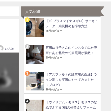
人気記事
【±0 プラスマイナスゼロ】サーキュ
レーター扇風機のお掃除方法
46件のビュー
）
石田ゆり子さんのインスタでみた寝
いろは
室にある北欧の蛇腹照明が素敵！
30件のビュー
【アスファルトの駐車場の白線】ラ
イン消しを実際にやってみました
（ブログ）
28件のビュー
【ウィリアム・モリス】モリスの壁
紙でふすま(襖)の張替えリフォーム