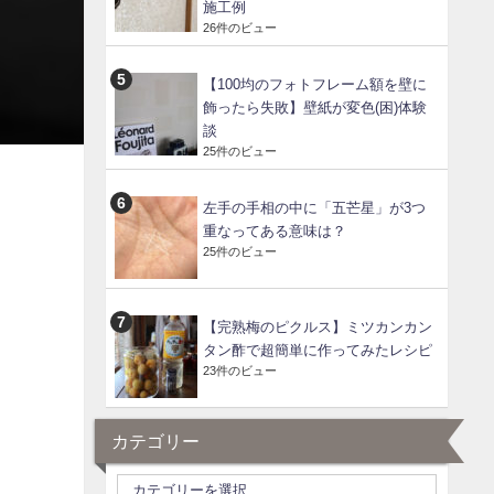
施工例
26件のビュー
【100均のフォトフレーム額を壁に
飾ったら失敗】壁紙が変色(困)体験
談
25件のビュー
左手の手相の中に「五芒星」が3つ
重なってある意味は？
25件のビュー
【完熟梅のピクルス】ミツカンカン
タン酢で超簡単に作ってみたレシピ
23件のビュー
カテゴリー