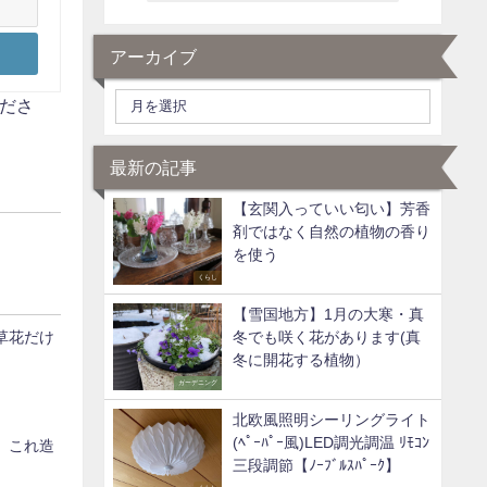
アーカイブ
ださ
最新の記事
【玄関入っていい匂い】芳香
剤ではなく自然の植物の香り
を使う
くらし
【雪国地方】1月の大寒・真
冬でも咲く花があります(真
草花だけ
冬に開花する植物）
ガーデニング
北欧風照明シーリングライト
(ﾍﾟｰﾊﾟｰ風)LED調光調温 ﾘﾓｺﾝ
】これ造
三段調節【ﾉｰﾌﾞﾙｽﾊﾟｰｸ】