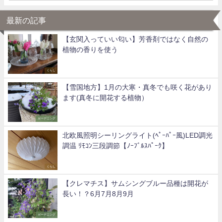
最新の記事
【玄関入っていい匂い】芳香剤ではなく自然の
植物の香りを使う
くらし
【雪国地方】1月の大寒・真冬でも咲く花があり
ます(真冬に開花する植物）
ガーデニング
北欧風照明シーリングライト(ﾍﾟｰﾊﾟｰ風)LED調光
調温 ﾘﾓｺﾝ三段調節【ﾉｰﾌﾞﾙｽﾊﾟｰｸ】
くらし
【クレマチス】サムシングブルー品種は開花が
長い！？6月7月8月9月
ガーデニング