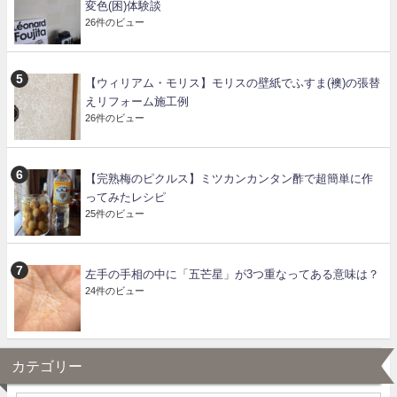
変色(困)体験談
26件のビュー
【ウィリアム・モリス】モリスの壁紙でふすま(襖)の張替
えリフォーム施工例
26件のビュー
【完熟梅のピクルス】ミツカンカンタン酢で超簡単に作
ってみたレシピ
25件のビュー
左手の手相の中に「五芒星」が3つ重なってある意味は？
24件のビュー
カテゴリー