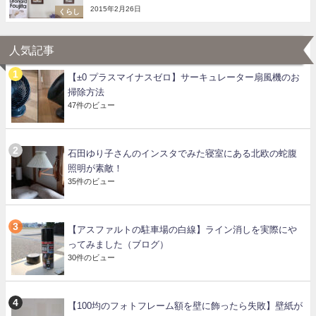
2015年2月26日
くらし
人気記事
【±0 プラスマイナスゼロ】サーキュレーター扇風機のお
掃除方法
47件のビュー
石田ゆり子さんのインスタでみた寝室にある北欧の蛇腹
照明が素敵！
35件のビュー
【アスファルトの駐車場の白線】ライン消しを実際にや
ってみました（ブログ）
30件のビュー
【100均のフォトフレーム額を壁に飾ったら失敗】壁紙が