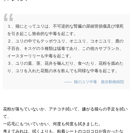
１、猫にとってユリは、不可逆的な腎臓の尿細管損傷及び壊死
を引き起こし致命的な中毒を起こす。
２、ユリの中でもテッポウユリ、オニユリ、コオニユリ、鹿の
子百合、キスゲの５種類は猛毒であり、この他カサブランカ、
イースターリリーも中毒を起こす。
３、ユリの葉、茎、花弁を噛んだり、食べたり、花粉を舐めた
り、ユリを入れた花瓶の水を飲んでも同様な中毒を起こす。
猫のユリ中毒 旗谷動物病院
花粉が落ちていないか、アチコチ拭いて、嫌がる猫らの手足を拭い
て、
一応毛にもついていかい、何度も何度も拭きました。
考えてみれは、拭くよりも、粘着シートのコロコロが良かったな