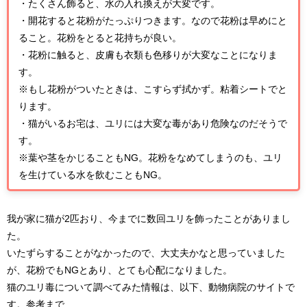
・たくさん飾ると、水の入れ換えが大変です。
・開花すると花粉がたっぷりつきます。なので花粉は早めにと
ること。花粉をとると花持ちが良い。
・花粉に触ると、皮膚も衣類も色移りが大変なことになりま
す。
※もし花粉がついたときは、こすらず拭かず。粘着シートでと
ります。
・猫がいるお宅は、ユリには大変な毒があり危険なのだそうで
す。
※葉や茎をかじることもNG。花粉をなめてしまうのも、ユリ
を生けている水を飲むこともNG。
我が家に猫が2匹おり、今までに数回ユリを飾ったことがありまし
た。
いたずらすることがなかったので、大丈夫かなと思っていました
が、花粉でもNGとあり、とても心配になりました。
猫のユリ毒について調べてみた情報は、以下、動物病院のサイトで
す。参考まで