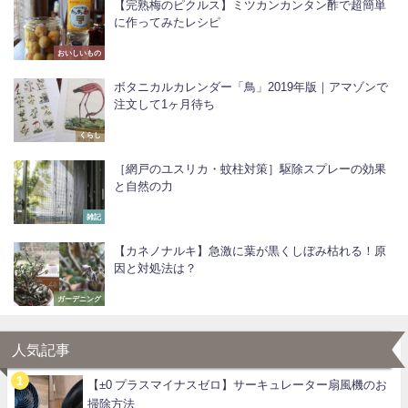
【完熟梅のピクルス】ミツカンカンタン酢で超簡単
に作ってみたレシピ
おいしいもの
ボタニカルカレンダー「鳥」2019年版｜アマゾンで
注文して1ヶ月待ち
くらし
［網戸のユスリカ・蚊柱対策］駆除スプレーの効果
と自然の力
雑記
【カネノナルキ】急激に葉が黒くしぼみ枯れる！原
因と対処法は？
ガーデニング
人気記事
【±0 プラスマイナスゼロ】サーキュレーター扇風機のお
掃除方法