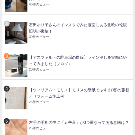
46件のビュー
石田ゆり子さんのインスタでみた寝室にある北欧の蛇腹
照明が素敵！
30件のビュー
【アスファルトの駐車場の白線】ライン消しを実際にや
ってみました（ブログ）
28件のビュー
【ウィリアム・モリス】モリスの壁紙でふすま(襖)の張替
えリフォーム施工例
26件のビュー
左手の手相の中に「五芒星」が3つ重なってある意味は？
25件のビュー