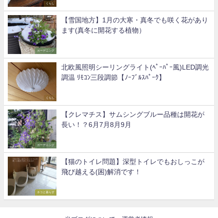
くらし
【雪国地方】1月の大寒・真冬でも咲く花があり
ます(真冬に開花する植物）
ガーデニング
北欧風照明シーリングライト(ﾍﾟｰﾊﾟｰ風)LED調光
調温 ﾘﾓｺﾝ三段調節【ﾉｰﾌﾞﾙｽﾊﾟｰｸ】
くらし
【クレマチス】サムシングブルー品種は開花が
長い！？6月7月8月9月
ガーデニング
【猫のトイレ問題】深型トイレでもおしっこが
飛び越える(困)解消です！
ネコと暮らす