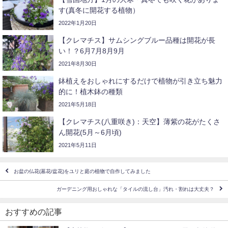
す(真冬に開花する植物）
2022年1月20日
【クレマチス】サムシングブルー品種は開花が長
い！？6月7月8月9月
2021年8月30日
鉢植えをおしゃれにするだけで植物が引き立ち魅力
的に！植木鉢の種類
2021年5月18日
【クレマチス(八重咲き)：天空】薄紫の花がたくさ
ん開花(5月～6月頃)
2021年5月11日
お盆の仏花(墓花/盆花)をユリと庭の植物で自作してみました
ガーデニング用おしゃれな「タイルの流し台」汚れ・割れは大丈夫？
おすすめの記事