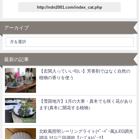
http://ndn2001.com/index_cat.php
アーカイブ
最新の記事
【玄関入っていい匂い】芳香剤ではなく自然の
植物の香りを使う
くらし
【雪国地方】1月の大寒・真冬でも咲く花があり
ます(真冬に開花する植物）
ガーデニング
北欧風照明シーリングライト(ﾍﾟｰﾊﾟｰ風)LED調光
調温 ﾘﾓｺﾝ三段調節【ﾉｰﾌﾞﾙｽﾊﾟｰｸ】