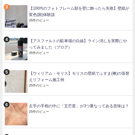
【100均のフォトフレーム額を壁に飾ったら失敗】壁紙が
変色(困)体験談
26件のビュー
【アスファルトの駐車場の白線】ライン消しを実際にや
ってみました（ブログ）
26件のビュー
【ウィリアム・モリス】モリスの壁紙でふすま(襖)の張替
えリフォーム施工例
25件のビュー
左手の手相の中に「五芒星」が3つ重なってある意味は？
25件のビュー