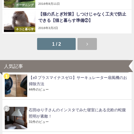
2016年8月11日
ガーデニング
【猫の爪とぎ対策】しつけじゃなく工夫で防止
できる【猫と暮らす準備②】
2016年3月2日
ネコと暮らす
1 / 2
人気記事
【±0 プラスマイナスゼロ】サーキュレーター扇風機のお
掃除方法
44件のビュー
石田ゆり子さんのインスタでみた寝室にある北欧の蛇腹
照明が素敵！
31件のビュー