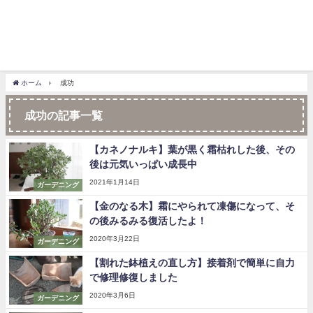
ホーム
成功
成功の記事一覧
【カネノナルキ】葉が黒く霜枯れした後、その
後は元気いっぱい成長中
2021年1月14日
ガーデニング
【金のなる木】霜にやられて凍傷になって、そ
の後みるみる復活したよ！
2020年3月22日
ガーデニング
【割れた鉢植えの直し方】接着剤で簡単に自力
で修理修復しました
2020年3月6日
ガーデニング