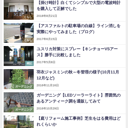
【掛け時計】白くてシンプルで大型の電波時計
を購入して正解でした
2018年8月21日
くらし
【アスファルトの駐車場の白線】ライン消しを
実際にやってみました（ブログ）
2017年6月15日
くらし
ユスリカ対策にスプレー【キンチョーVSアー
ス】勝手に比較しました
2017年5月8日
雑記
羽衣ジャスミンの秋～冬管理の様子(10月11月
12月など)
2016年11月16日
ガーデニング
ガーデニング【LEDソーラーライト】雰囲気の
あるアンティーク調を通販してみて
2016年10月29日
ガーデニング
【庭リフォーム施工事例】芝生をはる費用はど
れくらいか