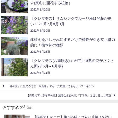
す(真冬に開花する植物）
2022年1月20日
【クレマチス】サムシングブルー品種は開花が長
い！？6月7月8月9月
2021年8月30日
鉢植えをおしゃれにするだけで植物が引き立ち魅力
的に！植木鉢の種類
2021年5月18日
【クレマチス(八重咲き)：天空】薄紫の花がたくさ
ん開花(5月～6月頃)
2021年5月11日
「蓮の葉」に似てるけど「八角連」でも「六角連」でもないシラユキゲシ
【日陰で育つ多年草の花】清楚な水色の花「丁字草」は切り花にも最適
おすすめの記事
【猫爪切りのコツ】嫌がる猫には安い爪切りを沢山