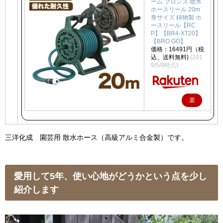
ーム ブロンズ 散水
ホースリール 20m
巻サイズ 鋳物製 ホ
ースリール【RC
P】【BR4-XT20】
【BRO GO】
価格：16491円（税
込、送料無料)
(201
9/5/9時点)
楽
天
で
三洋化成 園芸用 散水ホース（高級アルミ合金製）です。
購
入
愛用して5年、使い心地がどうかという点を少し
紹介します