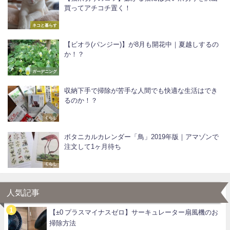
買ってアチコチ置く！
ネコと暮らす
【ビオラ(パンジー)】が8月も開花中｜夏越しするの
か！？
ガーデニング
収納下手で掃除が苦手な人間でも快適な生活はでき
るのか！？
くらし
ボタニカルカレンダー「鳥」2019年版｜アマゾンで
注文して1ヶ月待ち
くらし
人気記事
【±0 プラスマイナスゼロ】サーキュレーター扇風機のお
掃除方法