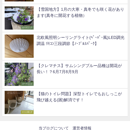
【雪国地方】1月の大寒・真冬でも咲く花があり
ます(真冬に開花する植物）
ガーデニング
北欧風照明シーリングライト(ﾍﾟｰﾊﾟｰ風)LED調光
調温 ﾘﾓｺﾝ三段調節【ﾉｰﾌﾞﾙｽﾊﾟｰｸ】
くらし
【クレマチス】サムシングブルー品種は開花が
長い！？6月7月8月9月
ガーデニング
【猫のトイレ問題】深型トイレでもおしっこが
飛び越える(困)解消です！
ネコと暮らす
当ブログについて
運営者情報