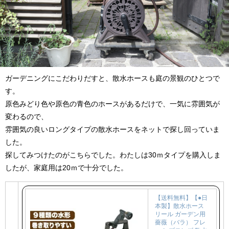
ガーデニングにこだわりだすと、散水ホースも庭の景観のひとつで
す。
原色みどり色や原色の青色のホースがあるだけで、一気に雰囲気が
変わるので、
雰囲気の良いロングタイプの散水ホースをネットで探し回っていま
した。
探してみつけたのがこちらでした。わたしは30ｍタイプを購入しま
したが、家庭用は20ｍで十分でした。
【送料無料】【●日
本製】散水ホース
リール ガーデン用
薔薇（バラ） フレ