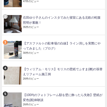
47件のビュー
石田ゆり子さんのインスタでみた寝室にある北欧の蛇腹
照明が素敵！
35件のビュー
【アスファルトの駐車場の白線】ライン消しを実際にや
ってみました（ブログ）
30件のビュー
【ウィリアム・モリス】モリスの壁紙でふすま(襖)の張替
えリフォーム施工例
26件のビュー
【100均のフォトフレーム額を壁に飾ったら失敗】壁紙が
変色(困)体験談
26件のビュー