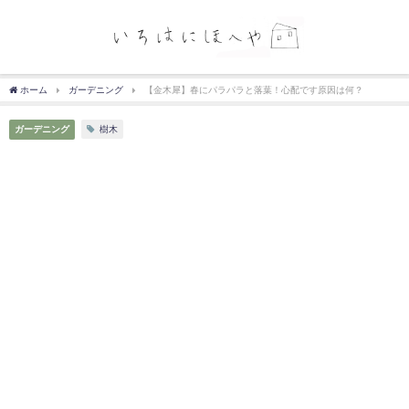
ホーム
ガーデニング
【金木犀】春にパラパラと落葉！心配です原因は何？
ガーデニング
樹木