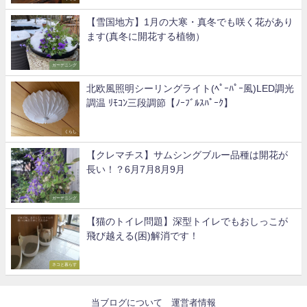
【雪国地方】1月の大寒・真冬でも咲く花があり
ます(真冬に開花する植物）
ガーデニング
北欧風照明シーリングライト(ﾍﾟｰﾊﾟｰ風)LED調光
調温 ﾘﾓｺﾝ三段調節【ﾉｰﾌﾞﾙｽﾊﾟｰｸ】
くらし
【クレマチス】サムシングブルー品種は開花が
長い！？6月7月8月9月
ガーデニング
【猫のトイレ問題】深型トイレでもおしっこが
飛び越える(困)解消です！
ネコと暮らす
当ブログについて
運営者情報