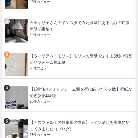
44件のビュー
石田ゆり子さんのインスタでみた寝室にある北欧の蛇腹
照明が素敵！
32件のビュー
【ウィリアム・モリス】モリスの壁紙でふすま(襖)の張替
えリフォーム施工例
26件のビュー
【100均のフォトフレーム額を壁に飾ったら失敗】壁紙が
変色(困)体験談
26件のビュー
【アスファルトの駐車場の白線】ライン消しを実際にや
ってみました（ブログ）
26件のビュー