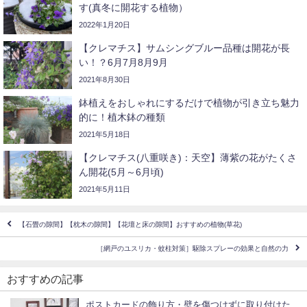
す(真冬に開花する植物）
2022年1月20日
【クレマチス】サムシングブルー品種は開花が長
い！？6月7月8月9月
2021年8月30日
鉢植えをおしゃれにするだけで植物が引き立ち魅力
的に！植木鉢の種類
2021年5月18日
【クレマチス(八重咲き)：天空】薄紫の花がたくさ
ん開花(5月～6月頃)
2021年5月11日
【石畳の隙間】【枕木の隙間】【花壇と床の隙間】おすすめの植物(草花)
［網戸のユスリカ・蚊柱対策］駆除スプレーの効果と自然の力
おすすめの記事
ポストカードの飾り方・壁を傷つけずに取り付けた