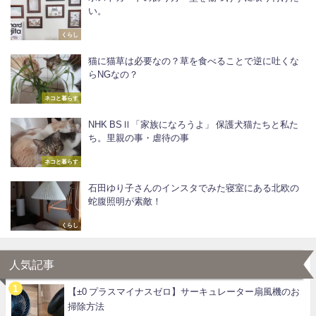
い。
くらし
猫に猫草は必要なの？草を食べることで逆に吐くな
らNGなの？
ネコと暮らす
NHK BSⅡ「家族になろうよ」 保護犬猫たちと私た
ち。里親の事・虐待の事
ネコと暮らす
石田ゆり子さんのインスタでみた寝室にある北欧の
蛇腹照明が素敵！
くらし
人気記事
【±0 プラスマイナスゼロ】サーキュレーター扇風機のお
掃除方法