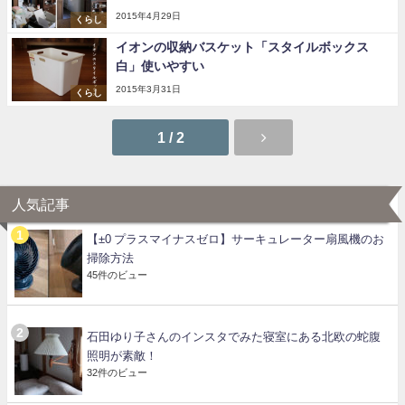
2015年4月29日
くらし
イオンの収納バスケット「スタイルボックス
白」使いやすい
2015年3月31日
くらし
1 / 2
人気記事
【±0 プラスマイナスゼロ】サーキュレーター扇風機のお
掃除方法
45件のビュー
石田ゆり子さんのインスタでみた寝室にある北欧の蛇腹
照明が素敵！
32件のビュー