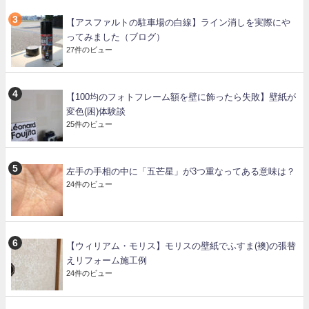
【アスファルトの駐車場の白線】ライン消しを実際にや
ってみました（ブログ）
27件のビュー
【100均のフォトフレーム額を壁に飾ったら失敗】壁紙が
変色(困)体験談
25件のビュー
左手の手相の中に「五芒星」が3つ重なってある意味は？
24件のビュー
【ウィリアム・モリス】モリスの壁紙でふすま(襖)の張替
えリフォーム施工例
24件のビュー