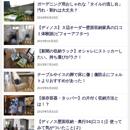
ガーデニング用おしゃれな「タイルの流し台」
汚れ・割れは大丈夫？
2018年8月20日
くらし
【ディノス】３辺オーダー壁面収納家具の口コ
ミ体験談(ビフォーアフター)
2015年10月3日
くらし
【新聞の収納ラック】オシャレにストッカーし
たい。持ち運びがラク！
2015年7月24日
くらし
テーブルやイスの脚で床に傷｜傷防止にフェル
トよりおすすめがあった！
2015年6月29日
くらし
【保存容器・タッパー】の片付く収納方法と
は！？
2015年5月31日
くらし
【ディノス壁面収納・奥行34(口コミ)】使って
みて気がついたこと(２)