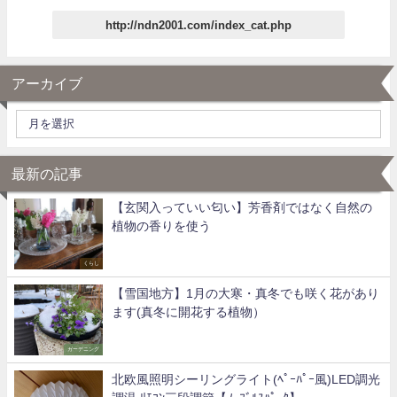
http://ndn2001.com/index_cat.php
アーカイブ
最新の記事
【玄関入っていい匂い】芳香剤ではなく自然の
植物の香りを使う
くらし
【雪国地方】1月の大寒・真冬でも咲く花があり
ます(真冬に開花する植物）
ガーデニング
北欧風照明シーリングライト(ﾍﾟｰﾊﾟｰ風)LED調光