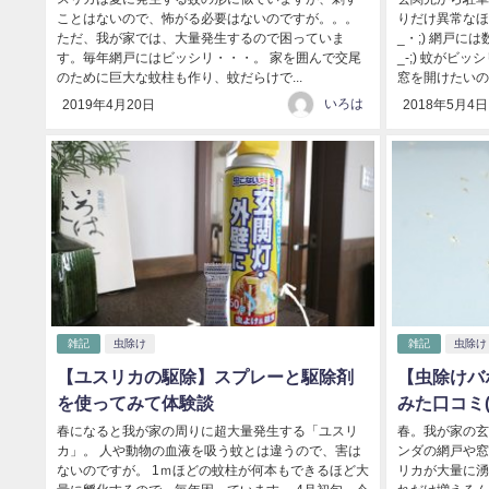
ことはないので、怖がる必要はないのですが。。。
りだけ異常なほ
ただ、我が家では、大量発生するので困っていま
_・;) 網戸に
す。毎年網戸にはビッシリ・・・。 家を囲んで交尾
_-;) 蚊がビ
のために巨大な蚊柱も作り、蚊だらけで...
窓を開けたいので
いろは
2019年4月20日
2018年5月4日
雑記
虫除け
雑記
虫除け
【ユスリカの駆除】スプレーと駆除剤
【虫除けバ
を使ってみて体験談
みた口コミ(
春になると我が家の周りに超大量発生する「ユスリ
春。我が家の玄
カ」。 人や動物の血液を吸う蚊とは違うので、害は
ンダの網戸や窓
ないのですが。 1ｍほどの蚊柱が何本もできるほど大
リカが大量に湧