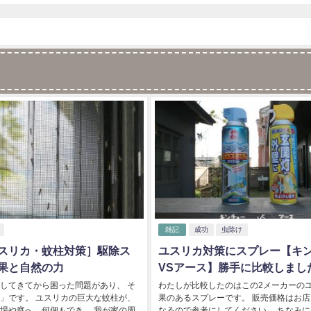
雑記
成功
虫除け
スリカ・蚊柱対策］駆除ス
ユスリカ対策にスプレー【キ
果と自然の力
VSアース】勝手に比較しまし
してきてから困った問題があり、 そ
わたしが比較したのはこの2メーカーの
」です。 ユスリカの巨大な蚊柱が、
果のあるスプレーです。 販売価格はお
場や庭へ、何個もでき、 我が家の周
なるので参考にしてください。 ちなみ