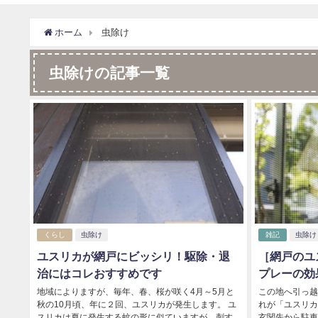
ホーム
虫除け
虫除けの記事一覧
くらし
虫除け
雑記
虫除け
ユスリカが網戸にビッシリ！駆除・退
［網戸のユ
治にはコレおすすめです
プレーの効
地域によりますが、毎年、春、桜が咲く4月～5月と
この地へ引っ越
秋の10月頃、年に２回、ユスリカが発生します。 ユ
れが「ユスリカ
スリカは夏に発生する蚊の形に似ていますが、刺す
玄関先から駐車