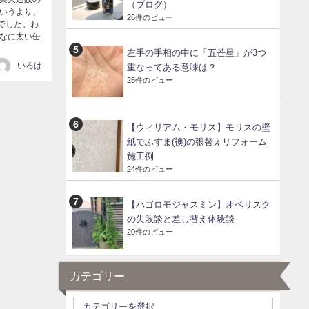
（ブログ）
というより、
26件のビュー
でした。わ
んなに太い缶
左手の手相の中に「五芒星」が3つ
いろは
重なってある意味は？
25件のビュー
【ウィリアム・モリス】モリスの壁
紙でふすま(襖)の張替えリフォーム
施工例
24件のビュー
【ハゴロモジャスミン】オベリスク
の失敗談と差し替え体験談
20件のビュー
カテゴリー