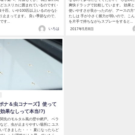
どユスリカに囲まれているのです(・
爽快ドラッグで比較しています。 効果
は数十匹、いや100匹以上いるのかな(-
使いやすさが良かったのが、アースの方
ッシリ止まってます。 良い季節なので、
たしは 手が小さく握力が弱いので、こ
す...
を片手で持ちながらスプレーをすると...
いろは
2017年5月8日
ポナ＆虫コナーズ】使って
効果なしって本当!?)
関先のモルタル風の壁や網戸。 ベラ
など、虫が止まりやすい場所に ユス
いてきました・・・ 夏になったらど