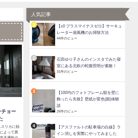
人気記事
【±0 プラスマイナスゼロ】サーキュ
レーター扇風機のお掃除方法
44件のビュー
石田ゆり子さんのインスタでみた寝
室にある北欧の蛇腹照明が素敵！
31件のビュー
【100均のフォトフレーム額を壁に
飾ったら失敗】壁紙が変色(困)体験
談
ンチョー
26件のビュー
た
ユスリカに効
【アスファルトの駐車場の白線】ラ
店によって異
イン消しを実際にやってみました
に楽天通販の