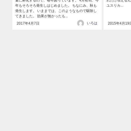
量に孵化するので、毎年困っています。 4月初旬、今
れだけ増えるん
年もそろそろ発生しはじめました。 ちなにみ、秋も
ユスリカ...
発生します。 いままでは、このようなもので駆除し
てきました。 効果が無かったも...
いろは
2017年4月7日
2015年4月19