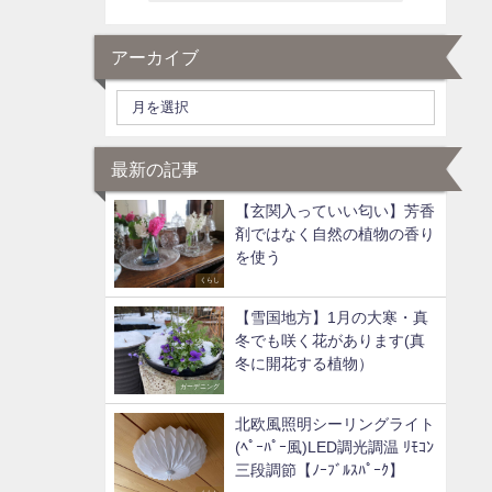
アーカイブ
最新の記事
【玄関入っていい匂い】芳香
剤ではなく自然の植物の香り
を使う
くらし
【雪国地方】1月の大寒・真
冬でも咲く花があります(真
冬に開花する植物）
ガーデニング
北欧風照明シーリングライト
(ﾍﾟｰﾊﾟｰ風)LED調光調温 ﾘﾓｺﾝ
三段調節【ﾉｰﾌﾞﾙｽﾊﾟｰｸ】