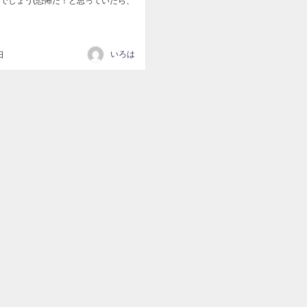
でしょう(恐怖だ！と思っていたら、
いろは
日